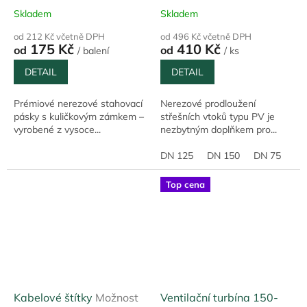
nerezová ocel AISI 316
rozměrů
Skladem
Skladem
(INOX), vysoká odolnost
od 212 Kč včetně DPH
od 496 Kč včetně DPH
175 Kč
410 Kč
od
od
/ balení
/ ks
DETAIL
DETAIL
Prémiové nerezové stahovací
Nerezové prodloužení
pásky s kuličkovým zámkem –
střešních vtoků typu PV je
vyrobené z vysoce...
nezbytným doplňkem pro...
DN 125
DN 150
DN 75
DN
Top cena
Kabelové štítky
Možnost
Ventilační turbína 150-