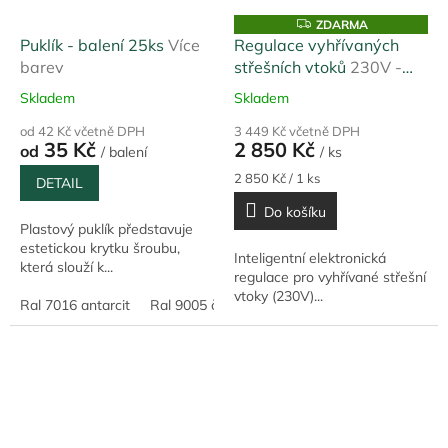
Z
ZDARMA
D
Puklík - balení 25ks
Více
Regulace vyhřívaných
A
barev
střešních vtoků
230V -
R
M
samoregulační
A
Skladem
Skladem
od 42 Kč včetně DPH
3 449 Kč včetně DPH
35 Kč
2 850 Kč
od
/ balení
/ ks
Měrná
2 850 Kč / 1 ks
DETAIL
cena:
Do košíku
Plastový puklík představuje
estetickou krytku šroubu,
Inteligentní elektronická
která slouží k...
regulace pro vyhřívané střešní
vtoky (230V)...
Ral 7016 antarcit
Ral 9005 černá
Ral 9010 bílá
Pozink 0,5