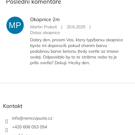
Poslední komentáře
Okapnice 2m
MP
Martin Prokeš
|
20.6.2025
|
Dotaz okapnice
Dobry den, prosim Vas, ktery typ/barvu okapnice
byste mi doporucili, pokud shanim barvu
podobnou barve betonu (tedy svetle az tmave
seda). Odpovidalo by to te stribrne nebo ta je
prilis svetla? Dekuji. Hezky den.
Z
á
p
a
Kontakt
t
í
info
@
nerezvpuste.cz
+420 608 053 054