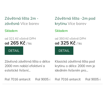
Závětrná lišta 2m -
Závětrná lišta -2m pod
závěsná
Více barev
krytinu
Více barev
Skladem
Skladem
od 321 Kč včetně DPH
od 393 Kč včetně DPH
265 Kč
325 Kč
od
od
/ ks
/ ks
DETAIL
DETAIL
Závěsná závětrná lišta o délce
Klasická závětrná lišta pod
2000 mm nabízí efektivní a
krytinu o délce 2000 mm je
estetické řešení...
ideálním řešením pro...
Ral 7016 antarcit
Ral 9005 černá
Ral 7016 antarcit
Ral 9010 bílá
Ral 9005 čer
Pozink 0,5