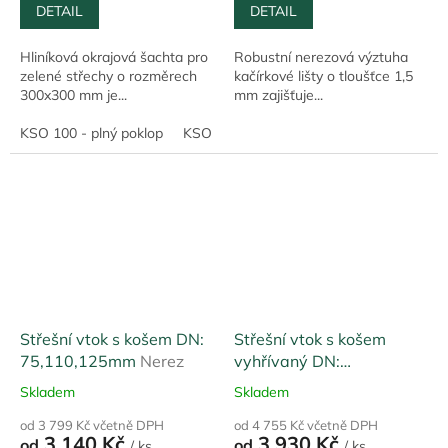
DETAIL
DETAIL
Hliníková okrajová šachta pro
Robustní nerezová výztuha
zelené střechy o rozměrech
kačírkové lišty o tloušťce 1,5
300x300 mm je...
mm zajišťuje...
KSO 100 - plný poklop
KSO 150 - plný poklop
KSO 200 - plný
Střešní vtok s košem DN:
Střešní vtok s košem
75,110,125mm
Nerez
vyhřívaný DN:
75,110,125
Nerez
Skladem
Skladem
od 3 799 Kč včetně DPH
od 4 755 Kč včetně DPH
3 140 Kč
3 930 Kč
od
od
/ ks
/ ks