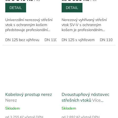
DETAIL
DETAIL
Univerzální nerezový střešní
Nerezový vyhřívaný střešní
vtok s ochranným košem
vtok SV-V s ochranným
představuje profesionální...
košem je profesionálním...
DN 125 bez výhřevu
DN 110 bez výhřevu
DN 125 s výhřevem
DN 75 bez výhřevu
DN 110 s 
Kabelový prostup nerez
Dvoustupňový nástavec
Nerez
střešních vtoků
Více
rozměrů
Skladem
Skladem
od 3 255 Kč včetně DPH
od 2 892 Kč včetně DPH