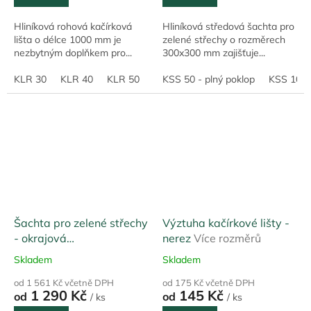
Hliníková rohová kačírková
Hliníková středová šachta pro
lišta o délce 1000 mm je
zelené střechy o rozměrech
nezbytným doplňkem pro...
300x300 mm zajišťuje...
KLR 30
KLR 40
KLR 50
KLR 60
KSS 50 - plný poklop
KLR 70
KLR 80
KSS 100 -
KLR
Šachta pro zelené střechy
Výztuha kačírkové lišty -
- okrajová
nerez
Více rozměrů
300mmx300mm
Skladem
Skladem
Hliníková
od 1 561 Kč včetně DPH
od 175 Kč včetně DPH
1 290 Kč
145 Kč
od
od
/ ks
/ ks