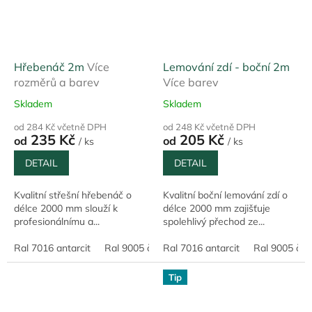
Hřebenáč 2m
Více
Lemování zdí - boční 2m
rozměrů a barev
Více barev
Skladem
Skladem
od 284 Kč včetně DPH
od 248 Kč včetně DPH
235 Kč
205 Kč
od
od
/ ks
/ ks
DETAIL
DETAIL
Kvalitní střešní hřebenáč o
Kvalitní boční lemování zdí o
délce 2000 mm slouží k
délce 2000 mm zajišťuje
profesionálnímu a...
spolehlivý přechod ze...
Ral 7016 antarcit
Ral 9005 černá
Ral 7016 antarcit
Ral 9010 bílá
Ral 9005 čer
Pozink 0,5
Tip