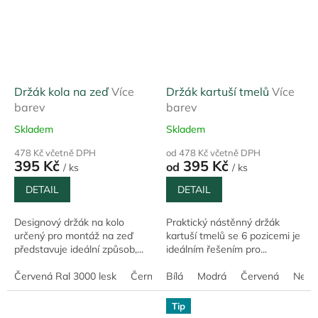
Držák kola na zeď
Více
Držák kartuší tmelů
Více
barev
barev
Skladem
Skladem
478 Kč včetně DPH
od 478 Kč včetně DPH
395 Kč
395 Kč
od
/ ks
/ ks
DETAIL
DETAIL
Designový držák na kolo
Praktický nástěnný držák
určený pro montáž na zeď
kartuší tmelů se 6 pozicemi je
představuje ideální způsob,...
ideálním řešením pro...
Červená Ral 3000 lesk
Černá matná Ral 9005
Bílá
Modrá
Červená
Zelená "ARMY"
Nere
Tip