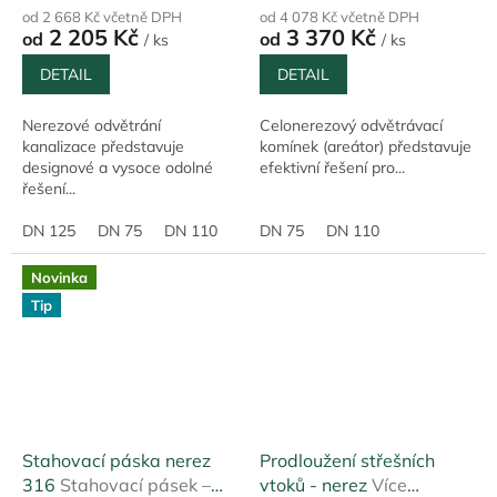
od 2 668 Kč včetně DPH
od 4 078 Kč včetně DPH
2 205 Kč
3 370 Kč
od
od
/ ks
/ ks
DETAIL
DETAIL
Nerezové odvětrání
Celonerezový odvětrávací
kanalizace představuje
komínek (areátor) představuje
designové a vysoce odolné
efektivní řešení pro...
řešení...
DN 125
DN 75
DN 110
DN 75
DN 110
Novinka
Tip
Stahovací páska nerez
Prodloužení střešních
316
Stahovací pásek –
vtoků - nerez
Více