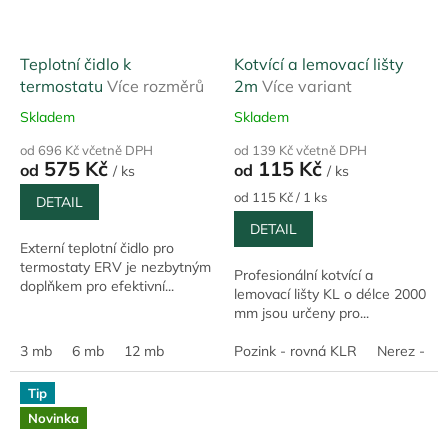
Teplotní čidlo k
Kotvící a lemovací lišty
termostatu
Více rozměrů
2m
Více variant
Skladem
Skladem
od 696 Kč včetně DPH
od 139 Kč včetně DPH
575 Kč
115 Kč
od
od
/ ks
/ ks
Měrná
od 115 Kč / 1 ks
DETAIL
cena:
DETAIL
Externí teplotní čidlo pro
termostaty ERV je nezbytným
Profesionální kotvící a
doplňkem pro efektivní...
lemovací lišty KL o délce 2000
mm jsou určeny pro...
3 mb
6 mb
12 mb
Pozink - rovná KLR
Nerez - ro
Tip
Novinka