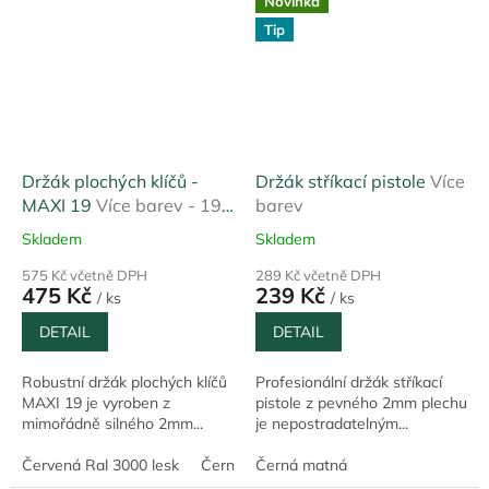
Novinka
Tip
Držák plochých klíčů -
Držák stříkací pistole
Více
MAXI 19
Více barev - 19
barev
pozic
Skladem
Skladem
575 Kč včetně DPH
289 Kč včetně DPH
475 Kč
239 Kč
/ ks
/ ks
DETAIL
DETAIL
Robustní držák plochých klíčů
Profesionální držák stříkací
MAXI 19 je vyroben z
pistole z pevného 2mm plechu
mimořádně silného 2mm...
je nepostradatelným...
Červená Ral 3000 lesk
Černá matná Ral 9005
Černá matná
Modrá Ral 501