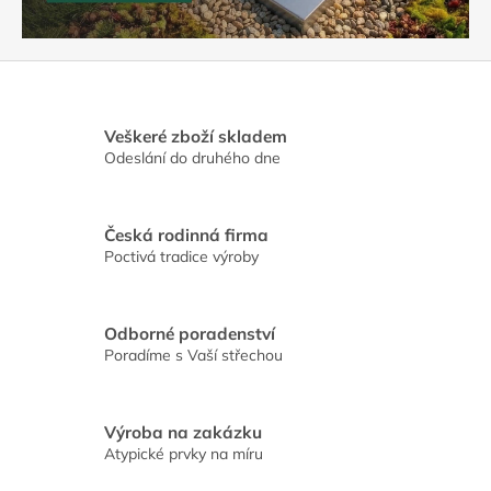
u
k
t
ů
a
Veškeré zboží skladem
Odeslání do druhého dne
j
e
j
Česká rodinná firma
Poctivá tradice výroby
i
c
h
Odborné poradenství
m
Poradíme s Vaší střechou
o
n
Výroba na zakázku
t
Atypické prvky na míru
á