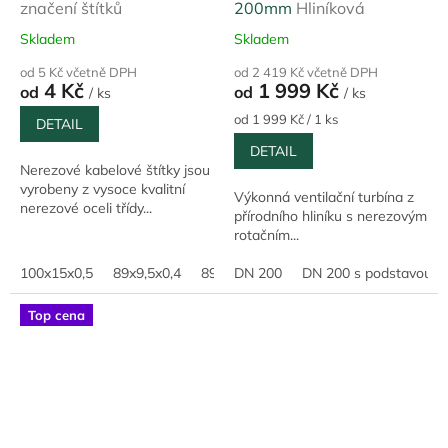
značení štítků
200mm
Hliníková
Skladem
Skladem
od 5 Kč včetně DPH
od 2 419 Kč včetně DPH
4 Kč
1 999 Kč
od
od
/ ks
/ ks
Měrná
od 1 999 Kč / 1 ks
DETAIL
cena:
DETAIL
Nerezové kabelové štítky jsou
vyrobeny z vysoce kvalitní
Výkonná ventilační turbína z
nerezové oceli třídy...
přírodního hliníku s nerezovým
rotačním...
100x15x0,5
89x9,5x0,4
89x19x0,4
DN 200
120x19x0,4
DN 200 s podstavou n
120x15x0,
Top cena