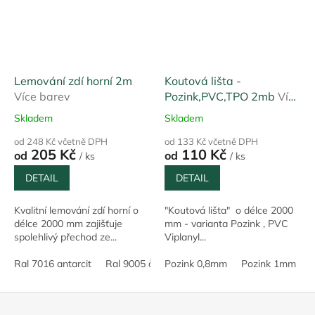
Lemování zdí horní 2m
Koutová lišta -
Více barev
Pozink,PVC,TPO 2mb
Více
variant
Skladem
Skladem
od 248 Kč včetně DPH
od 133 Kč včetně DPH
205 Kč
110 Kč
od
od
/ ks
/ ks
DETAIL
DETAIL
Kvalitní lemování zdí horní o
"Koutová lišta" o délce 2000
délce 2000 mm zajišťuje
mm - varianta Pozink , PVC
spolehlivý přechod ze...
Viplanyl...
Ral 7016 antarcit
Ral 9005 černá
Pozink 0,8mm
Ral 9010 bílá
Pozink 1mm
Pozink 0,5
T