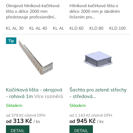
Okrajová hliníková kačírková
Hliníková kačírková lišta o
lišta o délce 2000 mm
délce 2000 mm je ideálním
představuje profesionální...
řešením pro...
KL AL 30
KL AL 40
KL AL 50
KLD 60
KL AL 60
KLD 80
KL AL 70
KLD 100
KL A
Tip
Kačírková lišta - okrajová
Šachta pro zelené střechy
- rohová 1m
Více rozměrů
- středová
300mmx300mm
Skladem
Skladem
Hliníková
od 379 Kč včetně DPH
od 1 143 Kč včetně DPH
313 Kč
945 Kč
od
od
/ ks
/ ks
DETAIL
DETAIL