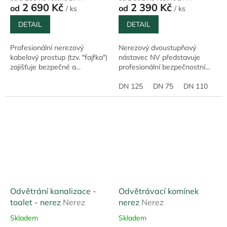
2 690 Kč
2 390 Kč
od
od
/ ks
/ ks
DETAIL
DETAIL
Profesionální nerezový
Nerezový dvoustupňový
kabelový prostup (tzv. "fajfka")
nástavec NV představuje
zajišťuje bezpečné a...
profesionální bezpečnostní...
DN 125
DN 75
DN 110
Odvětrání kanalizace -
Odvětrávací komínek
toalet - nerez
Nerez
nerez
Nerez
Skladem
Skladem