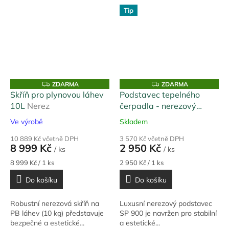
Tip
Z
Z
ZDARMA
ZDARMA
D
D
Skříň pro plynovou láhev
Podstavec tepelného
A
A
10L
Nerez
čerpadla - nerezový
R
R
M
M
Nerez
A
A
Ve výrobě
Skladem
10 889 Kč včetně DPH
3 570 Kč včetně DPH
8 999 Kč
2 950 Kč
/ ks
/ ks
Měrná
Měrná
8 999 Kč / 1 ks
2 950 Kč / 1 ks
cena:
cena:
Do košíku
Do košíku
Robustní nerezová skříň na
Luxusní nerezový podstavec
PB láhev (10 kg) představuje
SP 900 je navržen pro stabilní
bezpečné a estetické...
a estetické...