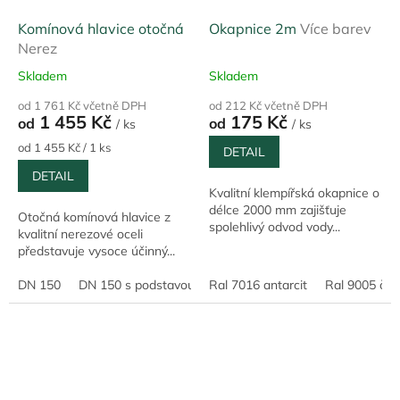
Komínová hlavice otočná
Okapnice 2m
Více barev
Nerez
Skladem
Skladem
od 1 761 Kč včetně DPH
od 212 Kč včetně DPH
1 455 Kč
175 Kč
od
od
/ ks
/ ks
Měrná
od 1 455 Kč / 1 ks
DETAIL
cena:
DETAIL
Kvalitní klempířská okapnice o
délce 2000 mm zajišťuje
Otočná komínová hlavice z
spolehlivý odvod vody...
kvalitní nerezové oceli
představuje vysoce účinný...
DN 150
DN 150 s podstavou nerez
Ral 7016 antarcit
Ral 9005 čer