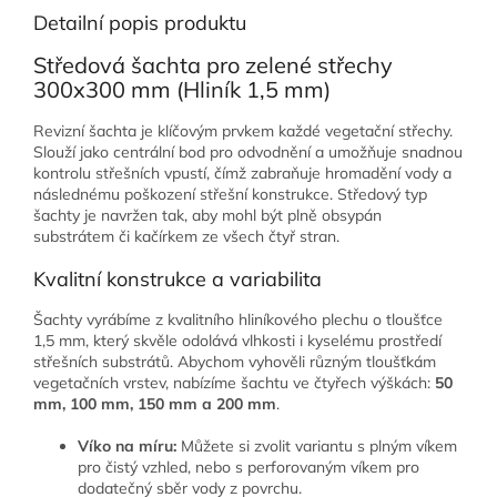
Detailní popis produktu
Středová šachta pro zelené střechy
300x300 mm (Hliník 1,5 mm)
Revizní šachta je klíčovým prvkem každé vegetační střechy.
Slouží jako centrální bod pro odvodnění a umožňuje snadnou
kontrolu střešních vpustí, čímž zabraňuje hromadění vody a
následnému poškození střešní konstrukce. Středový typ
šachty je navržen tak, aby mohl být plně obsypán
substrátem či kačírkem ze všech čtyř stran.
Kvalitní konstrukce a variabilita
Šachty vyrábíme z kvalitního hliníkového plechu o tloušťce
1,5 mm, který skvěle odolává vlhkosti i kyselému prostředí
střešních substrátů. Abychom vyhověli různým tloušťkám
vegetačních vrstev, nabízíme šachtu ve čtyřech výškách:
50
mm, 100 mm, 150 mm a 200 mm
.
Víko na míru:
Můžete si zvolit variantu s plným víkem
pro čistý vzhled, nebo s perforovaným víkem pro
dodatečný sběr vody z povrchu.