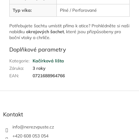
Typ víka:
Plné / Perforované
Potřebujete šachtu umístit přímo k atice? Prohlédněte si naši
nabídku
okrajových šachet
, které jsou přizpůsobeny pro
boční vtoky a chrliče.
Doplňkové parametry
Kategorie
:
Kačírková lišta
Záruka
:
3 roky
EAN
:
0721688964766
Z
á
p
a
Kontakt
t
í
info
@
nerezvpuste.cz
+420 608 053 054