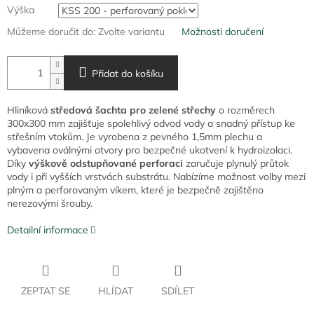
Výška
Můžeme doručit do:
Zvolte variantu
Možnosti doručení
Přidat do košíku
Hliníková
středová šachta pro zelené střechy
o rozměrech
300x300 mm zajišťuje spolehlivý odvod vody a snadný přístup ke
střešním vtokům. Je vyrobena z pevného 1,5mm plechu a
vybavena oválnými otvory pro bezpečné ukotvení k hydroizolaci.
Díky
výškově odstupňované perforaci
zaručuje plynulý průtok
vody i při vyšších vrstvách substrátu. Nabízíme možnost volby mezi
plným a perforovaným víkem, které je bezpečně zajištěno
nerezovými šrouby.
Detailní informace
ZEPTAT SE
HLÍDAT
SDÍLET