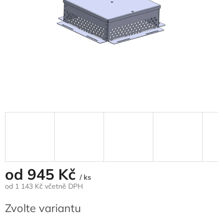
od
945 Kč
/ ks
od
1 143 Kč
včetně DPH
Měrná
Zvolte variantu
cena: