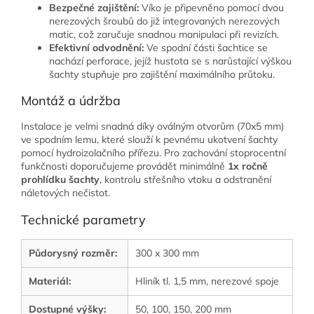
Bezpečné zajištění:
Víko je připevněno pomocí dvou
nerezových šroubů do již integrovaných nerezových
matic, což zaručuje snadnou manipulaci při revizích.
Efektivní odvodnění:
Ve spodní části šachtice se
nachází perforace, jejíž hustota se s narůstající výškou
šachty stupňuje pro zajištění maximálního průtoku.
Montáž a údržba
Instalace je velmi snadná díky oválným otvorům (70x5 mm)
ve spodním lemu, které slouží k pevnému ukotvení šachty
pomocí hydroizolačního přířezu. Pro zachování stoprocentní
funkčnosti doporučujeme provádět minimálně
1x ročně
prohlídku šachty
, kontrolu střešního vtoku a odstranění
náletových nečistot.
Technické parametry
Půdorysný rozměr:
300 x 300 mm
Materiál:
Hliník tl. 1,5 mm, nerezové spoje
Dostupné výšky:
50, 100, 150, 200 mm