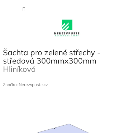
Přejít
NÁKU
na
obsah
KOŠÍK
Šachta pro zelené střechy -
středová 300mmx300mm
Hliníková
Značka:
Nerezvpuste.cz