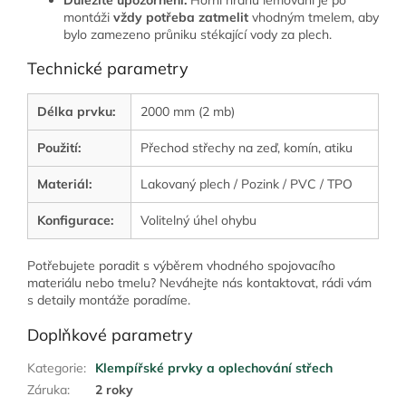
montáži
vždy potřeba zatmelit
vhodným tmelem, aby
bylo zamezeno průniku stékající vody za plech.
Technické parametry
Délka prvku:
2000 mm (2 mb)
Použití:
Přechod střechy na zeď, komín, atiku
Materiál:
Lakovaný plech / Pozink / PVC / TPO
Konfigurace:
Volitelný úhel ohybu
Potřebujete poradit s výběrem vhodného spojovacího
materiálu nebo tmelu? Neváhejte nás kontaktovat, rádi vám
s detaily montáže poradíme.
Doplňkové parametry
Kategorie
:
Klempířské prvky a oplechování střech
Záruka
:
2 roky