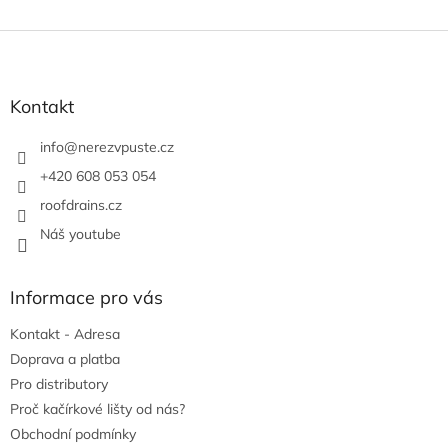
Z
á
p
a
Kontakt
t
í
info
@
nerezvpuste.cz
+420 608 053 054
roofdrains.cz
Náš youtube
Informace pro vás
Kontakt - Adresa
Doprava a platba
Pro distributory
Proč kačírkové lišty od nás?
Obchodní podmínky