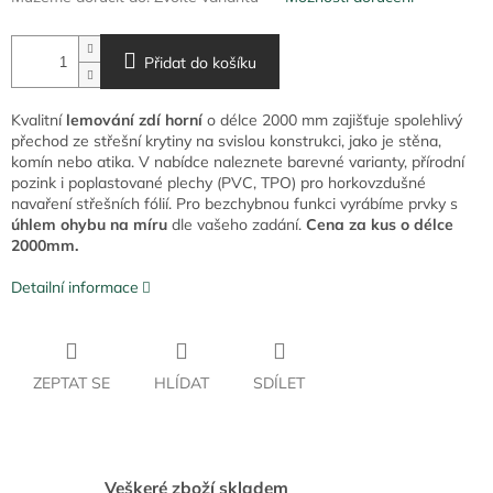
Přidat do košíku
Kvalitní
lemování zdí horní
o délce 2000 mm zajišťuje spolehlivý
přechod ze střešní krytiny na svislou konstrukci, jako je stěna,
komín nebo atika. V nabídce naleznete barevné varianty, přírodní
pozink i poplastované plechy (PVC, TPO) pro horkovzdušné
navaření střešních fólií. Pro bezchybnou funkci vyrábíme prvky s
úhlem ohybu na míru
dle vašeho zadání.
Cena za kus o délce
2000mm.
Detailní informace
ZEPTAT SE
HLÍDAT
SDÍLET
Veškeré zboží skladem