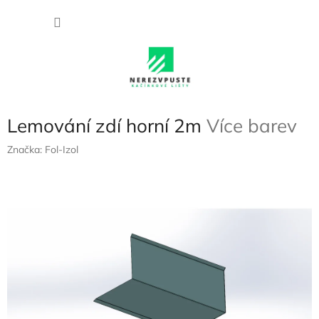
Přejít
NÁKU
na
obsah
KOŠÍK
Lemování zdí horní 2m
Více barev
Značka:
Fol-Izol