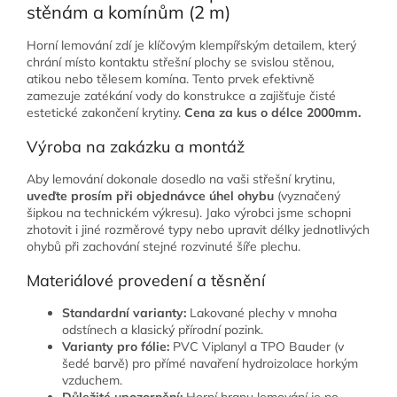
stěnám a komínům (2 m)
Horní lemování zdí je klíčovým klempířským detailem, který
chrání místo kontaktu střešní plochy se svislou stěnou,
atikou nebo tělesem komína. Tento prvek efektivně
zamezuje zatékání vody do konstrukce a zajišťuje čisté
estetické zakončení krytiny.
Cena za kus o délce 2000mm.
Výroba na zakázku a montáž
Aby lemování dokonale dosedlo na vaši střešní krytinu,
uveďte prosím při objednávce úhel ohybu
(vyznačený
šipkou na technickém výkresu). Jako výrobci jsme schopni
zhotovit i jiné rozměrové typy nebo upravit délky jednotlivých
ohybů při zachování stejné rozvinuté šíře plechu.
Materiálové provedení a těsnění
Standardní varianty:
Lakované plechy v mnoha
odstínech a klasický přírodní pozink.
Varianty pro fólie:
PVC Viplanyl a TPO Bauder (v
šedé barvě) pro přímé navaření hydroizolace horkým
vzduchem.
Důležité upozornění:
Horní hranu lemování je po