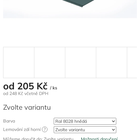
od
205 Kč
/ ks
od
248 Kč
včetně DPH
Měrná
Zvolte variantu
cena:
Barva
Lemování zdí horní
?
Můžeme doručit do:
Zvolte variantu
Možnosti doručení