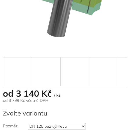
od
3 140 Kč
/ ks
od
3 799 Kč
včetně DPH
Měrná
Zvolte variantu
cena:
Rozměr