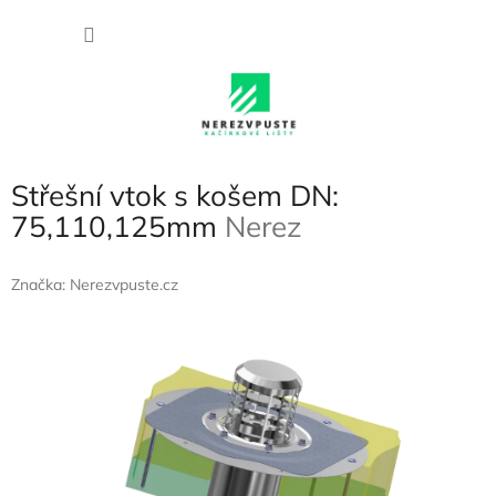
Přejít
NÁKU
na
obsah
KOŠÍK
Střešní vtok s košem DN:
75,110,125mm
Nerez
Značka:
Nerezvpuste.cz