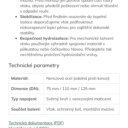
mazivo. Před montáží jím potřete spodní část roury
vtoku, abyste předešli poškození nebo shrnutí těsnění
v odpadní rouře.
Stabilizace:
Před finálním osazením do tepelné
izolace doporučujeme vtok podfouknout
nízkoexpanzní lepicí pěnou pro zajištění dokonalé
stability.
Bezpečnost hydroizolace:
Pro mechanické kotvení
vtoku používejte výhradně spojovací materiál s
půlkulatou nebo čočkovitou hlavou. Předejdete tak
nechtěnému protržení hydroizolační vrstvy.
Technické parametry
Materiál:
Nerezová ocel (odolná proti korozi)
Dimenze (DN):
75 mm / 110 mm / 125 mm
Typ napojení:
Svěrný kruh s nerezovými maticemi
Součást balení:
Vtok, ochranný koš, montážní mazivo
Technická dokumentace (PDF)