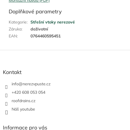
Montážní návod (PDF)
Doplňkové parametry
Kategorie
:
Střešní vtoky nerezové
Záruka
:
doživotní
EAN
:
0764460595451
Z
á
p
a
Kontakt
t
í
info
@
nerezvpuste.cz
+420 608 053 054
roofdrains.cz
Náš youtube
Informace pro vás