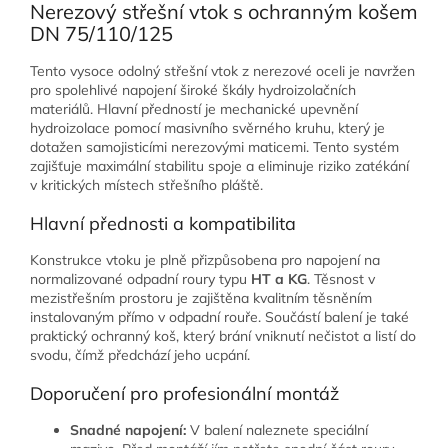
Nerezový střešní vtok s ochranným košem
DN 75/110/125
Tento vysoce odolný střešní vtok z nerezové oceli je navržen
pro spolehlivé napojení široké škály hydroizolačních
materiálů. Hlavní předností je mechanické upevnění
hydroizolace pomocí masivního svěrného kruhu, který je
dotažen samojisticími nerezovými maticemi. Tento systém
zajišťuje maximální stabilitu spoje a eliminuje riziko zatékání
v kritických místech střešního pláště.
Hlavní přednosti a kompatibilita
Konstrukce vtoku je plně přizpůsobena pro napojení na
normalizované odpadní roury typu
HT a KG
. Těsnost v
mezistřešním prostoru je zajištěna kvalitním těsněním
instalovaným přímo v odpadní rouře. Součástí balení je také
praktický ochranný koš, který brání vniknutí nečistot a listí do
svodu, čímž předchází jeho ucpání.
Doporučení pro profesionální montáž
Snadné napojení:
V balení naleznete speciální