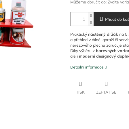
Můžeme doručit do:
Zvolte vari
Přidat do koš
Praktický
nástěnný držák
na 5 
a přehled v dílně, garáži či ser
nerezového plechu zaručuje stab
Díky výběru z
barevných varia
ale i
moderní designový dopln
Detailní informace
TISK
ZEPTAT SE