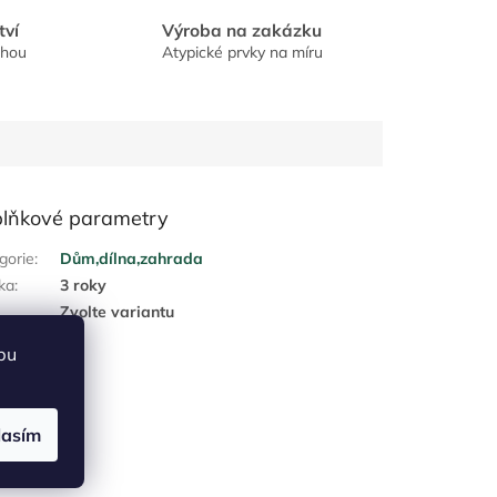
tví
Výroba na zakázku
chou
Atypické prvky na míru
lňkové parametry
gorie
:
Dům,dílna,zahrada
ka
:
3 roky
:
Zvolte variantu
bu
lasím