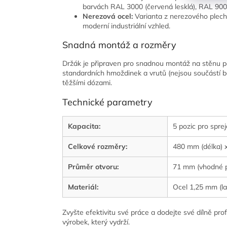
barvách RAL 3000 (červená lesklá), RAL 900
Nerezová ocel:
Varianta z nerezového plechu
moderní industriální vzhled.
Snadná montáž a rozměry
Držák je připraven pro snadnou montáž na stěnu p
standardních hmoždinek a vrutů (nejsou součástí ba
těžšími dózami.
Technické parametry
Kapacita:
5 pozic pro sprej
Celkové rozměry:
480 mm (délka) 
Průměr otvoru:
71 mm (vhodné p
Materiál:
Ocel 1,25 mm (l
Zvyšte efektivitu své práce a dodejte své dílně pro
výrobek, který vydrží.