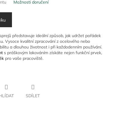
antu
Možnosti doručení
íku
sprejů představuje ideální způsob, jak udržet pořádek
visu. Vysoce kvalitní zpracování z ocelového nebo
ilitu a dlouhou životnost i při každodenním používání.
nt
s práškovým lakováním získáte nejen funkční prvek,
ěk
pro vaše pracoviště.
HLÍDAT
SDÍLET