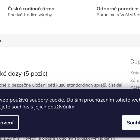
Česká rodinná firma
Odborné poradens
Poctivá tradice výroby
Poradíme s Vaší stře
a
Dop
ké dózy (5 pozic)
Kate
Záru
dné a bezpečné uložení pěti kusů standardních sprejů, čistidel
EAN
hce mít své nejčastěji používané přípravky ihned po ruce a
Díky preciznímu zpracování najde uplatnění v profesionálních
web používá soubory cookie. Dalším procházením tohoto we
jete souhlas s jejich používáním.
avení
Souh
lnost a estetiku. Můžete si vybrat z těchto variant:
ce 1,25 mm. Povrch je opatřen odolným práškovým lakem v