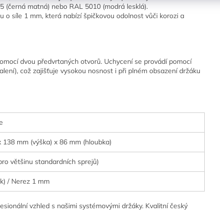
5 (černá matná) nebo RAL 5010 (modrá lesklá).
 o síle 1 mm, která nabízí špičkovou odolnost vůči korozi a
omocí dvou předvrtaných otvorů. Uchycení se provádí pomocí
lení), což zajišťuje vysokou nosnost i při plném obsazení držáku
e
x 138 mm (výška) x 86 mm (hloubka)
ro většinu standardních sprejů)
ak) / Nerez 1 mm
fesionální vzhled s našimi systémovými držáky. Kvalitní český