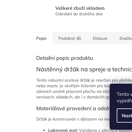
Veškeré zboží skladem
Odeslání do druhého dne
Popis
Podobné (8)
Diskuze
Značk
Detailní popis produktu
Nástěnný držák na spreje a technic
Tento robustní ocelový držák je navržen pro přehle
nebo maziv. Je skvělým řešením pro každého, kdo c
zároveň uvolnit pracovní plochu na stole či ponku. 
Tento 
servisech, skladech, ale i v domácích garážích.
vyjadřu
Materiálové provedení a odolnost
Nast
Držák je konstruován s důrazem na mechanickou odo
Lakovaná ocel:
Vyrobeno z plechu o tloušť