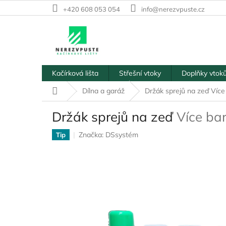
Přejít
+420 608 053 054
info@nerezvpuste.cz
na
obsah
Kačírková lišta
Střešní vtoky
Doplňky vtok
Domů
Dílna a garáž
Držák sprejů na zeď
Více
Držák sprejů na zeď
Více ba
Značka:
DSsystém
Tip