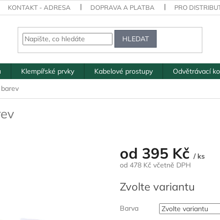
KONTAKT - ADRESA
DOPRAVA A PLATBA
PRO DISTRIBU
HLEDAT
ů
Klempířské prvky
Kabelové prostupy
Odvětrávací k
 barev
rev
od
395 Kč
/ ks
od
478 Kč
včetně DPH
Měrná
Zvolte variantu
cena:
Barva