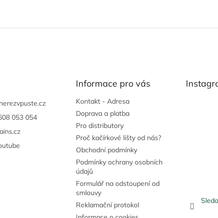
Informace pro vás
Instag
Kontakt - Adresa
nerezvpuste.cz
Doprava a platba
608 053 054
Pro distributory
ains.cz
Proč kačírkové lišty od nás?
outube
Obchodní podmínky
Podmínky ochrany osobních
údajů
Formulář na odstoupení od
smlouvy
Sledo
Reklamační protokol
Informace o cookies