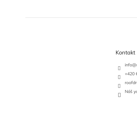
Z
á
p
a
t
Kontakt
í
info
@
+420 
roofdr
Náš y