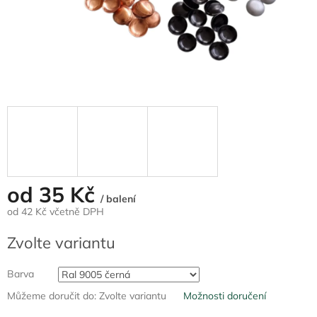
od
35 Kč
/ balení
od
42 Kč
včetně DPH
Měrná
Zvolte variantu
cena:
Barva
Můžeme doručit do:
Zvolte variantu
Možnosti doručení