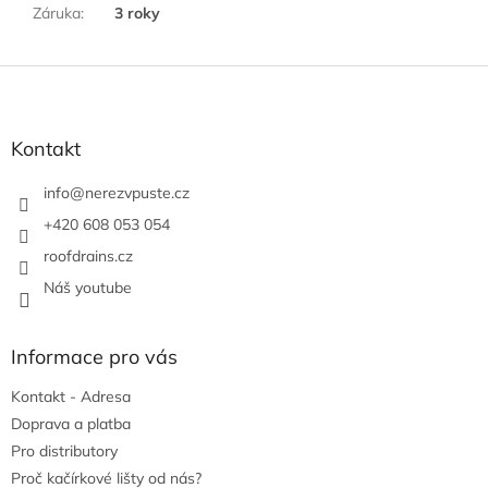
Záruka
:
3 roky
Z
á
p
a
Kontakt
t
í
info
@
nerezvpuste.cz
+420 608 053 054
roofdrains.cz
Náš youtube
Informace pro vás
Kontakt - Adresa
Doprava a platba
Pro distributory
Proč kačírkové lišty od nás?