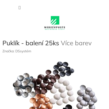
Přejít
NÁKU
na
obsah
KOŠÍK
Puklík - balení 25ks
Více barev
Značka:
DSsystém