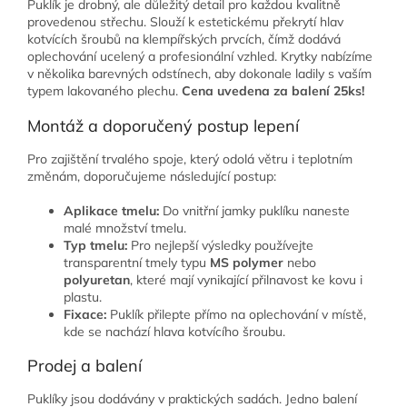
Puklík je drobný, ale důležitý detail pro každou kvalitně
provedenou střechu. Slouží k estetickému překrytí hlav
kotvících šroubů na klempířských prvcích, čímž dodává
oplechování ucelený a profesionální vzhled. Krytky nabízíme
v několika barevných odstínech, aby dokonale ladily s vaším
typem lakovaného plechu.
Cena uvedena za balení 25ks!
Montáž a doporučený postup lepení
Pro zajištění trvalého spoje, který odolá větru i teplotním
změnám, doporučujeme následující postup:
Aplikace tmelu:
Do vnitřní jamky puklíku naneste
malé množství tmelu.
Typ tmelu:
Pro nejlepší výsledky používejte
transparentní tmely typu
MS polymer
nebo
polyuretan
, které mají vynikající přilnavost ke kovu i
plastu.
Fixace:
Puklík přilepte přímo na oplechování v místě,
kde se nachází hlava kotvícího šroubu.
Prodej a balení
Puklíky jsou dodávány v praktických sadách. Jedno balení