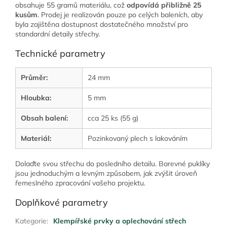
obsahuje 55 gramů materiálu, což
odpovídá přibližně 25
kusům
. Prodej je realizován pouze po celých baleních, aby
byla zajištěna dostupnost dostatečného množství pro
standardní detaily střechy.
Technické parametry
Průměr:
24 mm
Hloubka:
5 mm
Obsah balení:
cca 25 ks (55 g)
Materiál:
Pozinkovaný plech s lakováním
Dolaďte svou střechu do posledního detailu. Barevné puklíky
jsou jednoduchým a levným způsobem, jak zvýšit úroveň
řemeslného zpracování vašeho projektu.
Doplňkové parametry
Kategorie
:
Klempířské prvky a oplechování střech