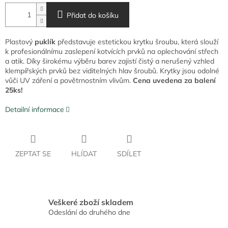
Přidat do košíku
Plastový
puklík
představuje estetickou krytku šroubu, která slouží
k profesionálnímu zaslepení kotvících prvků na oplechování střech
a atik. Díky širokému výběru barev zajistí čistý a nerušený vzhled
klempířských prvků bez viditelných hlav šroubů. Krytky jsou odolné
vůči UV záření a povětrnostním vlivům.
Cena uvedena za balení
25ks!
Detailní informace
ZEPTAT SE
HLÍDAT
SDÍLET
Veškeré zboží skladem
Odeslání do druhého dne