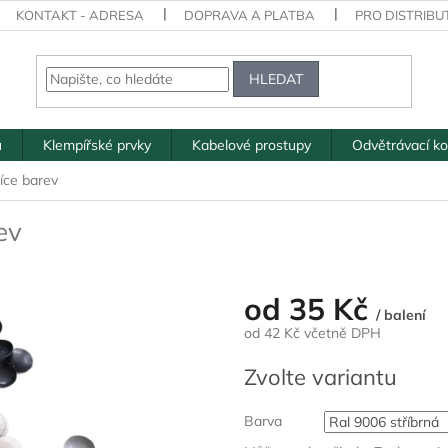
KONTAKT - ADRESA
DOPRAVA A PLATBA
PRO DISTRIBU
HLEDAT
ů
Klempířské prvky
Kabelové prostupy
Odvětrávací k
íce barev
ev
od
35 Kč
/ balení
od
42 Kč
včetně DPH
Měrná
Zvolte variantu
cena:
Barva