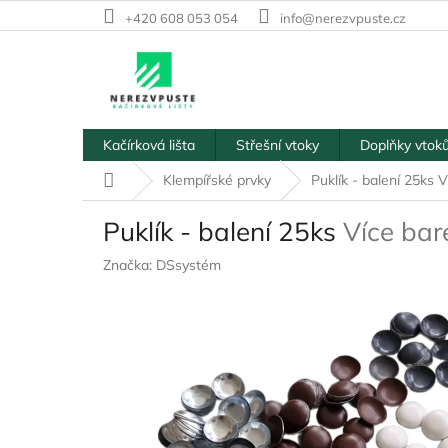
Přejít
+420 608 053 054
info@nerezvpuste.cz
na
obsah
Kačírková lišta
Střešní vtoky
Doplňky vtok
Domů
Klempířské prvky
Puklík - balení 25ks
V
Puklík - balení 25ks
Více bar
Značka:
DSsystém