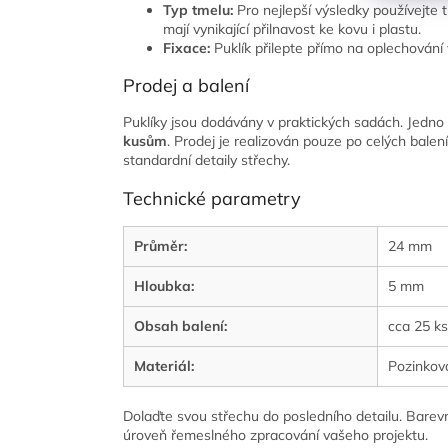
Typ tmelu:
Pro nejlepší výsledky používejte 
mají vynikající přilnavost ke kovu i plastu.
Fixace:
Puklík přilepte přímo na oplechování 
Prodej a balení
Puklíky jsou dodávány v praktických sadách. Jedno
kusům
. Prodej je realizován pouze po celých bale
standardní detaily střechy.
Technické parametry
Průměr:
24 mm
Hloubka:
5 mm
Obsah balení:
cca 25 ks
Materiál:
Pozinkov
Dolaďte svou střechu do posledního detailu. Barev
úroveň řemeslného zpracování vašeho projektu.