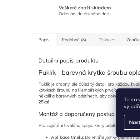
Veškeré zboží skladem
Odeslání do druhého dne
Popis
Podobné (8)
Diskuze
Značk
Detailní popis produktu
Puklík – barevná krytka šroubu ople
Puklík je drobný, ale důležitý detail pro každou kva
kotvících šroubů na klempířských prvcích, čímž dod
několika barevných odstínech, aby dokonale ladily
Tento 
25ks!
vyjadřu
Montáž a doporučený postup lepení
Nast
Pro zajištění trvalého spoje, který odolá větru i t
Aplikace tmelu:
Do vnitřní jamky puklíku na