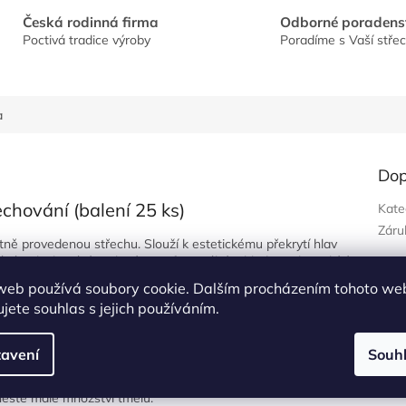
Česká rodinná firma
Odborné poradens
Poctivá tradice výroby
Poradíme s Vaší stře
a
Dop
chování (balení 25 ks)
Kate
Záru
litně provedenou střechu. Slouží k estetickému překrytí hlav
ává oplechování ucelený a profesionální vzhled. Krytky nabízíme v
 s vaším typem lakovaného plechu.
Cena uvedena za balení
web používá soubory cookie. Dalším procházením tohoto we
jete souhlas s jejich používáním.
avení
Souh
eplotním změnám, doporučujeme následující postup:
neste malé množství tmelu.