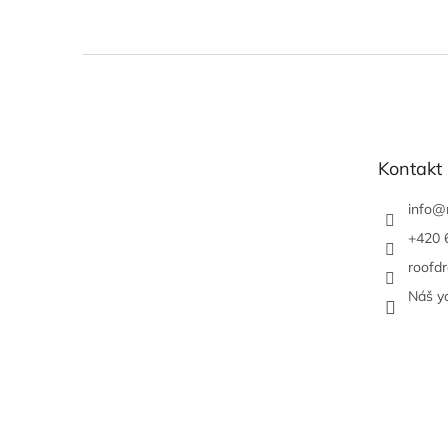
Z
á
p
a
t
Kontakt
í
info
@
+420 
roofdr
Náš y