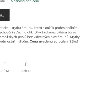
antu
Možnosti doručení
íku
tickou krytku šroubu, která slouží k profesionálnímu
lechování střech a atik. Díky širokému výběru barev
klempířských prvků bez viditelných hlav šroubů. Krytky
větrnostním vlivům.
Cena uvedena za balení 25ks!
HLÍDAT
SDÍLET