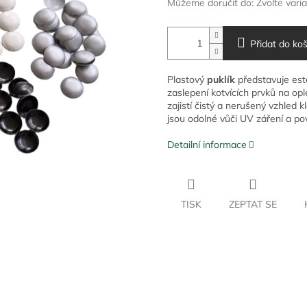
Můžeme doručit do:
Zvolte vari
Přidat do koš
Plastový
puklík
představuje este
zaslepení kotvících prvků na op
zajistí čistý a nerušený vzhled 
jsou odolné vůči UV záření a po
Detailní informace
TISK
ZEPTAT SE