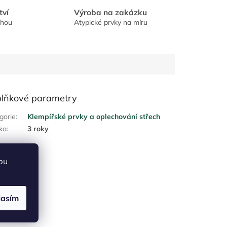
tví
Výroba na zakázku
chou
Atypické prvky na míru
lňkové parametry
gorie
:
Klempířské prvky a oplechování střech
ka
:
3 roky
bu
lasím