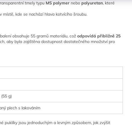
transparentní tmely typu
MS polymer
nebo
polyuretan
, které
v místě, kde se nachází hlava kotvícího šroubu.
 balení obsahuje 55 gramů materiálu, což
odpovídá přibližně 25
ních, aby byla zajištěna dostupnost dostatečného množství pro
 (55 g)
aný plech s lakováním
né puklíky jsou jednoduchým a levným způsobem, jak zvýšit