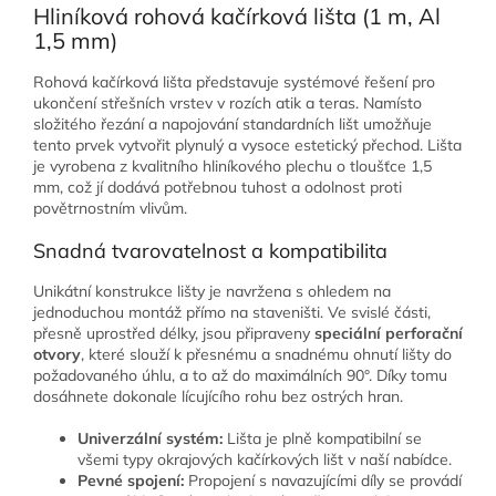
Hliníková rohová kačírková lišta (1 m, Al
1,5 mm)
Rohová kačírková lišta představuje systémové řešení pro
ukončení střešních vrstev v rozích atik a teras. Namísto
složitého řezání a napojování standardních lišt umožňuje
tento prvek vytvořit plynulý a vysoce estetický přechod. Lišta
je vyrobena z kvalitního hliníkového plechu o tloušťce 1,5
mm, což jí dodává potřebnou tuhost a odolnost proti
povětrnostním vlivům.
Snadná tvarovatelnost a kompatibilita
Unikátní konstrukce lišty je navržena s ohledem na
jednoduchou montáž přímo na staveništi. Ve svislé části,
přesně uprostřed délky, jsou připraveny
speciální perforační
otvory
, které slouží k přesnému a snadnému ohnutí lišty do
požadovaného úhlu, a to až do maximálních 90°. Díky tomu
dosáhnete dokonale lícujícího rohu bez ostrých hran.
Univerzální systém:
Lišta je plně kompatibilní se
všemi typy okrajových kačírkových lišt v naší nabídce.
Pevné spojení:
Propojení s navazujícími díly se provádí