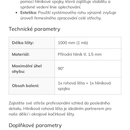
pomocí hliníkové spojky, která zajišťuje stabilitu a
správné vedení linie oplechování.
Estetika:
Použití systémového rohu výrazně zvyšuje
úroveň řemeslného zpracování celé střechy.
Technické parametry
Délka lišty:
1000 mm (1 mb)
Materiál:
Přírodní hliník tl. 1,5 mm
Maximální úhel
90°
ohybu:
1x rohová lišta + 1x hliníková
Obsah balení:
spojka
Zajistěte své střeše profesionální vzhled do posledního
detailu. Hliníková rohová lišta je ideálním partnerem pro
naše dělící i okrajové kačírkové lišty.
Doplňkové parametry