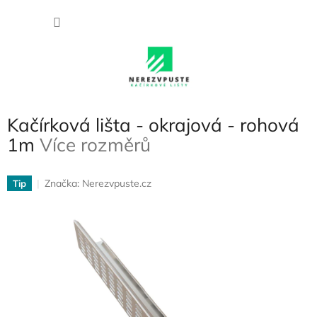
Přejít
NÁKU
na
obsah
KOŠÍK
Kačírková lišta - okrajová - rohová
1m
Více rozměrů
Značka:
Nerezvpuste.cz
Tip