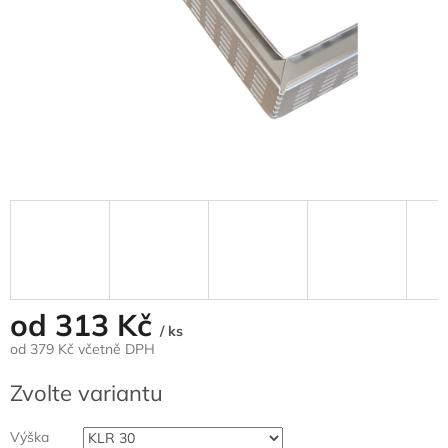
od
313 Kč
/ ks
od
379 Kč
včetně DPH
Měrná
Zvolte variantu
cena:
Výška