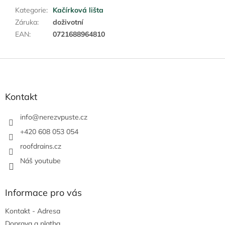
Kategorie
:
Kačírková lišta
Záruka
:
doživotní
EAN
:
0721688964810
Z
á
p
a
Kontakt
t
í
info
@
nerezvpuste.cz
+420 608 053 054
roofdrains.cz
Náš youtube
Informace pro vás
Kontakt - Adresa
Doprava a platba