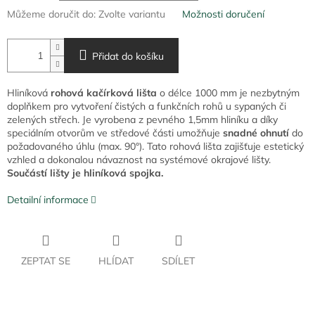
Můžeme doručit do:
Zvolte variantu
Možnosti doručení
Přidat do košíku
Hliníková
rohová kačírková lišta
o délce 1000 mm je nezbytným
doplňkem pro vytvoření čistých a funkčních rohů u sypaných či
zelených střech. Je vyrobena z pevného 1,5mm hliníku a díky
speciálním otvorům ve středové části umožňuje
snadné ohnutí
do
požadovaného úhlu (max. 90°). Tato rohová lišta zajišťuje estetický
vzhled a dokonalou návaznost na systémové okrajové lišty.
Součástí lišty je hliníková spojka.
Detailní informace
ZEPTAT SE
HLÍDAT
SDÍLET