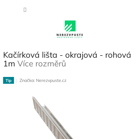
Přejít
NÁKU
na
obsah
KOŠÍK
Kačírková lišta - okrajová - rohová
1m
Více rozměrů
Značka:
Nerezvpuste.cz
Tip