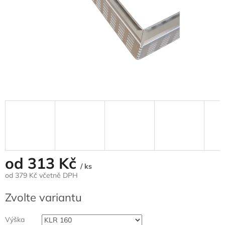
od
313 Kč
/ ks
od
379 Kč
včetně DPH
Měrná
Zvolte variantu
cena:
Výška