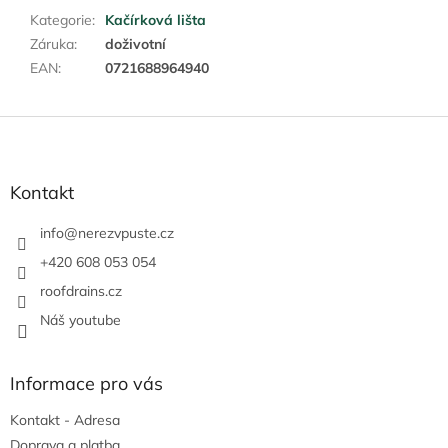
Kategorie
:
Kačírková lišta
Záruka
:
doživotní
EAN
:
0721688964940
Z
á
p
a
Kontakt
t
í
info
@
nerezvpuste.cz
+420 608 053 054
roofdrains.cz
Náš youtube
Informace pro vás
Kontakt - Adresa
Doprava a platba