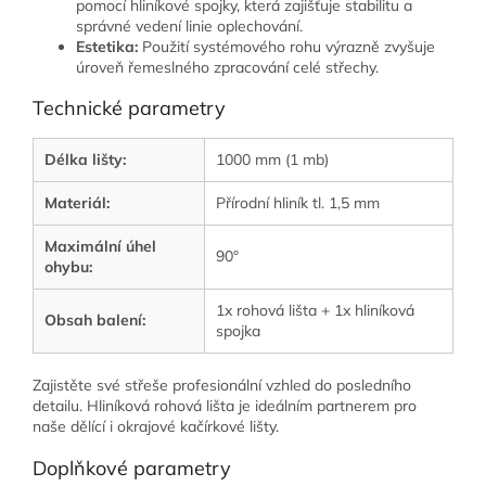
pomocí hliníkové spojky, která zajišťuje stabilitu a
správné vedení linie oplechování.
Estetika:
Použití systémového rohu výrazně zvyšuje
úroveň řemeslného zpracování celé střechy.
Technické parametry
Délka lišty:
1000 mm (1 mb)
Materiál:
Přírodní hliník tl. 1,5 mm
Maximální úhel
90°
ohybu:
1x rohová lišta + 1x hliníková
Obsah balení:
spojka
Zajistěte své střeše profesionální vzhled do posledního
detailu. Hliníková rohová lišta je ideálním partnerem pro
naše dělící i okrajové kačírkové lišty.
Doplňkové parametry