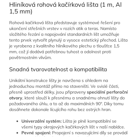
Hliníková rohová kačírková lišta (1 m, Al
1,5 mm)
Rohová kačírková lišta představuje systémové řešení pro
ukončení střešních vrstev v rozích atik a teras. Namísto
složitého řezání a napojování standardních lišt umožňuje
tento prvek vytvořit plynulý a vysoce estetický přechod. Lišta
je vyrobena z kvalitního hliníkového plechu o tloušťce 1,5
mm, což jí dodává potřebnou tuhost a odolnost proti
povětrnostním vlivům.
Snadná tvarovatelnost a kompatibilita
Unikátní konstrukce lišty je navržena s ohledem na
jednoduchou montáž přímo na staveništi. Ve svislé části,
přesně uprostřed délky, jsou připraveny
speciální perforační
otvory
, které slouží k přesnému a snadnému ohnutí lišty do
požadovaného úhlu, a to až do maximálních 90°. Díky tomu
dosáhnete dokonale lícujícího rohu bez ostrých hran.
Univerzální systém:
Lišta je plně kompatibilní se
všemi typy okrajových kačírkových lišt v naší nabídce.
Pevné spojení:
Propojení s navazujícími díly se provádí