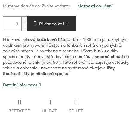
Můžeme doručit do:
Zvolte variantu
Možnosti doručení
Přidat do košíku
Hliníková
rohová kačírková lišta
o délce 1000 mm je nezbytným
doplňkem pro vytvoření čistých a funkčních rohů u sypaných či
zelených střech. Je vyrobena z pevného 1,5mm hliníku a díky
speciálním otvorům ve středové části umožňuje
snadné ohnutí
do
požadovaného úhlu (max. 90°). Tato rohová lišta zajišťuje estetický
vzhled a dokonalou návaznost na systémové okrajové lišty.
Součástí lišty je hliníková spojka.
Detailní informace
ZEPTAT SE
HLÍDAT
SDÍLET