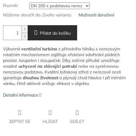
Rozměr
Můžeme doručit do:
Zvolte variantu
Možnosti doručení
Přidat do košíku
Výkonná
ventilační turbína
z přírodního hliníku s nerezovým
rotačním mechanismem zajišťuje efektivní odvětrání půdních
prostor, koupelen i stoupaček. Díky svěrné přírubě umožňuje
snadné
uchycení na stávající potrubí
nebo na systémovou
nerezovou podstavu. Kvalitní ložiskový střed z nerezové oceli
garantuje
dlouhou životnost
a plynulý chod hlavice i při mírném
vánku, čímž aktivně snižuje vlhkost v objektu.
Detailní informace
ZEPTAT SE
HLÍDAT
SDÍLET