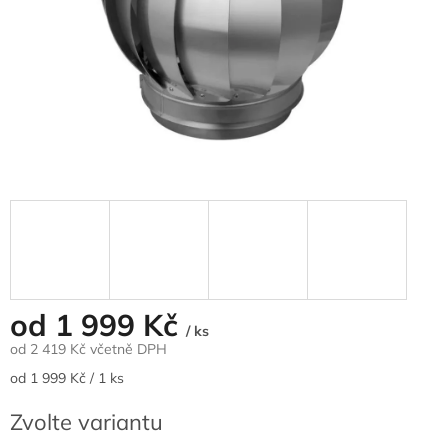
od
1 999 Kč
/ ks
od
2 419 Kč
včetně DPH
Měrná
od 1 999 Kč / 1 ks
cena:
Zvolte variantu