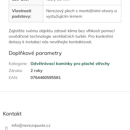
Vlastnosti
Nerezový plech s montážními otvory a
podstavy:
vyztužujícím lemem
Zajistěte svému objektu zdravé klima bez vlhkosti pomocí
osvědčené technologie ventilačních turbín. Pro konkrétní
dotazy k instalaci nás neváhejte kontaktovat.
Doplňkové parametry
Kategorie
:
Odvětrávací komínky pro ploché střechy
Záruka
:
2 roky
EAN
:
0764460595581
Z
á
p
a
Kontakt
t
í
info
@
nerezvpuste.cz