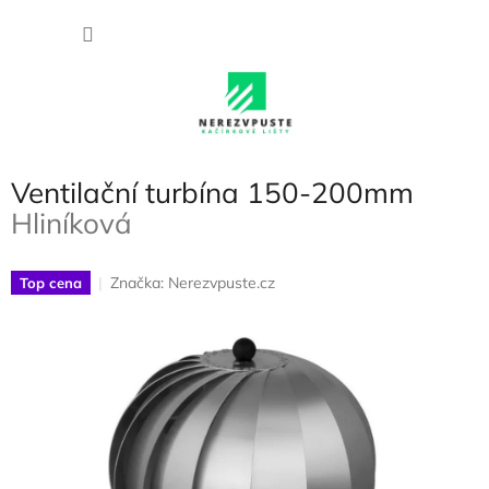
Přejít
NÁKU
na
obsah
KOŠÍK
Ventilační turbína 150-200mm
Hliníková
Značka:
Nerezvpuste.cz
Top cena