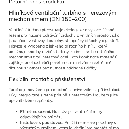
Detailní popis produktu
Hliníková ventilační turbína s nerezovým
mechanismem (DN 150–200)
Ventilační turbína představuje ekologické a vysoce účinné
řešení pro nucené odsávání vzduchu z vnitřních prostor, jako
jsou půdní vestavby, koupelny, stoupačky či šachty digestoří.
Hlavice je vyrobena z lehkého přírodního hliníku, který
umožňuje snadný rozběh turbíny, zatímco srdce rotačního
mechanismu tvoří nerezová ocel. Tato kombinace materiálů
zajišťuje odolnost vůči povětrnostním vlivům a extrémně
dlouhou životnost bez nutnosti nákladné údržby.
Flexibilní montáž a příslušenství
Turbína je navržena pro maximální univerzálnost při instalaci.
Díky integrované svěrné přírubě s nerezovým šroubem ji lze
upevnit dvěma způsoby:
Přímé nasazení:
Na stávající ventilační roury
odpovídajícího průměru.
Instalace s podstavou:
Použití nerezové podstavy s
výztužným prolisem, která je ideální pro montáž přímo