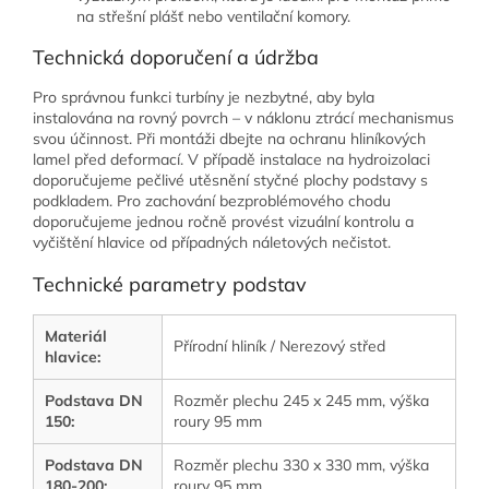
na střešní plášť nebo ventilační komory.
Technická doporučení a údržba
Pro správnou funkci turbíny je nezbytné, aby byla
instalována na rovný povrch – v náklonu ztrácí mechanismus
svou účinnost. Při montáži dbejte na ochranu hliníkových
lamel před deformací. V případě instalace na hydroizolaci
doporučujeme pečlivé utěsnění styčné plochy podstavy s
podkladem. Pro zachování bezproblémového chodu
doporučujeme jednou ročně provést vizuální kontrolu a
vyčištění hlavice od případných náletových nečistot.
Technické parametry podstav
Materiál
Přírodní hliník / Nerezový střed
hlavice:
Podstava DN
Rozměr plechu 245 x 245 mm, výška
150:
roury 95 mm
Podstava DN
Rozměr plechu 330 x 330 mm, výška
180-200:
roury 95 mm