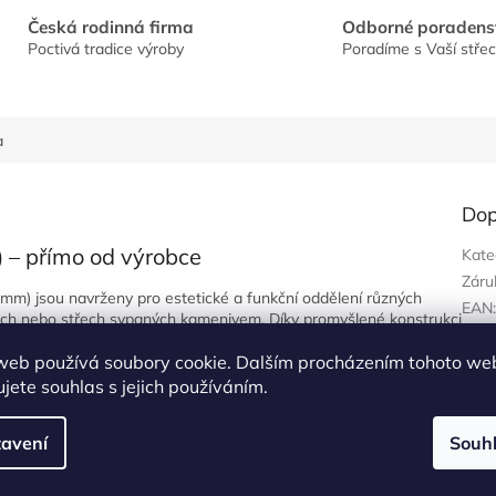
Česká rodinná firma
Odborné poradens
Poctivá tradice výroby
Poradíme s Vaší stře
a
Dop
m) – přímo od výrobce
Kate
Záru
a 1 mm) jsou navrženy pro estetické a funkční oddělení různých
EAN
řech nebo střech sypaných kamenivem. Díky promyšlené konstrukci
lný průtok dešťové vody.
Největší skladové zásoby v ČR!
web používá soubory cookie. Dalším procházením tohoto we
jete souhlas s jejich používáním.
ch strojích. Delší strany lišty jsou opatřeny ohyby, které zvyšují
avení
Souh
. Pro zachování maximální kvality povrchu bez škrábanců a