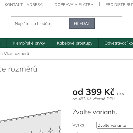
KONTAKT - ADRESA
DOPRAVA A PLATBA
PRO DISTRIBU
HLEDAT
ů
Klempířské prvky
Kabelové prostupy
Odvětrávací k
 2m
Více rozměrů
ce rozměrů
od
399 Kč
/ ks
od
483 Kč
včetně DPH
Měrná
Zvolte variantu
cena:
Výška