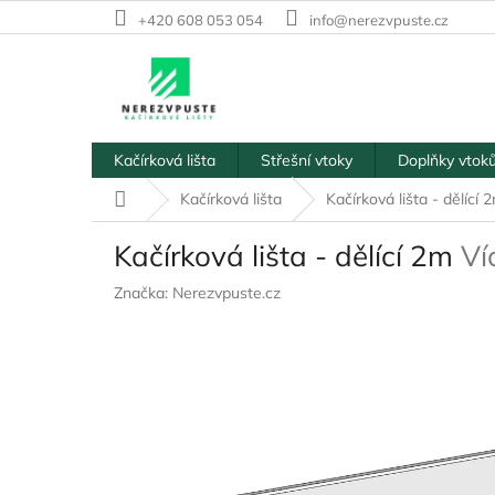
Přejít
+420 608 053 054
info@nerezvpuste.cz
na
obsah
Kačírková lišta
Střešní vtoky
Doplňky vtok
Domů
Kačírková lišta
Kačírková lišta - dělící
Kačírková lišta - dělící 2m
Ví
Značka:
Nerezvpuste.cz