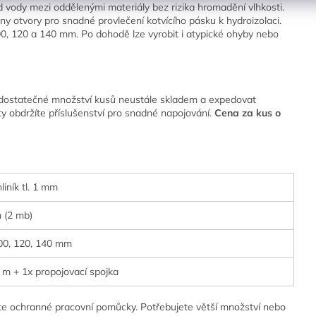
od vody mezi oddělenými materiály bez rizika hromadění vlhkosti.
ny otvory pro snadné provlečení kotvícího pásku k hydroizolaci.
0, 120 a 140 mm. Po dohodě lze vyrobit i atypické ohyby nebo
 dostatečné množství kusů neustále skladem a expedovat
y obdržíte příslušenství pro snadné napojování.
Cena za kus o
hliník tl. 1 mm
 (2 mb)
100, 120, 140 mm
2 m + 1x propojovací spojka
jte ochranné pracovní pomůcky. Potřebujete větší množství nebo