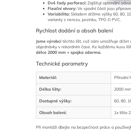
Dvě řady perforací:
Zajišťují optimální odv
Fixační otvory:
Ve spodní části jsou připrave
Variabilita:
Skladem držíme výšky 60, 80, 10
varianty z nerezu, pozinku, TPO či PVC.
Rychlost dodání a obsah balení
Jsme výrobci
těchto lišt, což nám umožňuje držet
objednávky v rekordním čase. Ke každému kusu lišt
délce 2000 mm + spojka zdarma.
Technické parametry
Materiál:
Přírodní 
Délka lišty:
2000 mm
Dostupné výšky:
60, 80, 
Obsah balení:
1x lišta 
Při montáži dbejte na bezpečnost práce a používe