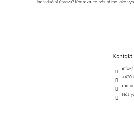
individuální úpravu? Kontaktujte nás přímo jako výr
Z
á
p
a
t
Kontakt
í
info
@
+420 
roofdr
Náš y