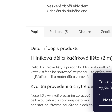
Veškeré zboží skladem
Odeslání do druhého dne
Popis
Podobné (5)
Diskuze
Značk
Detailní popis produktu
Hliníková dělící kačírková lišta (2 
Dělící kačírkové lišty z přírodního hliníku (tloušťk
vrstev střešního souvrství, zejména u zelených st
zajišťují stabilitu materiálů a zároveň umožňují vo
Tento 
Kvalitní provedení a chytré detaily
vyjadřu
Naše lišty vynikají precizním zpracováním na moderní
Nast
celkovou tuhost a zabraňují deformaci při zatížení
nečistot používáme při výrobě plech chráněný fólií.