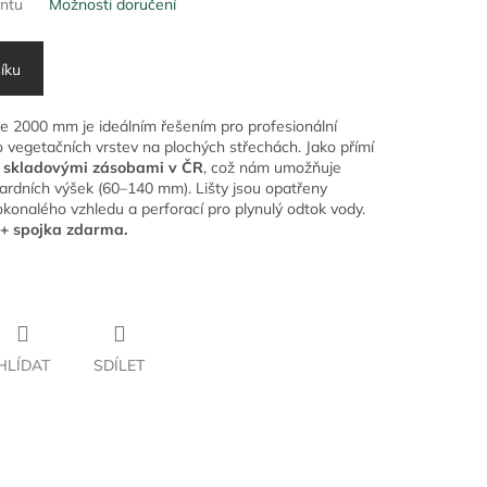
antu
Možnosti doručení
íku
e 2000 mm je ideálním řešením pro profesionální
 vegetačních vrstev na plochých střechách. Jako přímí
i skladovými zásobami v ČR
, což nám umožňuje
ardních výšek (60–140 mm). Lišty jsou opatřeny
okonalého vzhledu a perforací pro plynulý odtok vody.
 + spojka zdarma.
HLÍDAT
SDÍLET