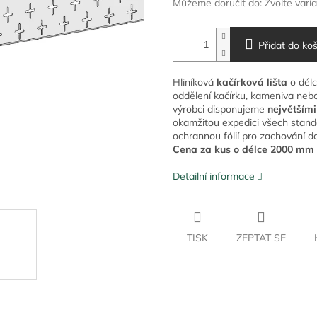
Můžeme doručit do:
Zvolte vari
Přidat do koš
Hliníková
kačírková lišta
o délc
oddělení kačírku, kameniva nebo
výrobci disponujeme
největším
okamžitou expedici všech stand
ochrannou fólií pro zachování d
Cena za kus o délce 2000 mm
Detailní informace
TISK
ZEPTAT SE