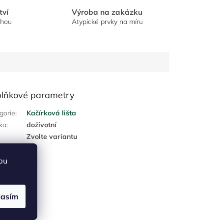
tví
Výroba na zakázku
chou
Atypické prvky na míru
lňkové parametry
gorie
:
Kačírková lišta
ka
:
doživotní
:
Zvolte variantu
bu
lasím