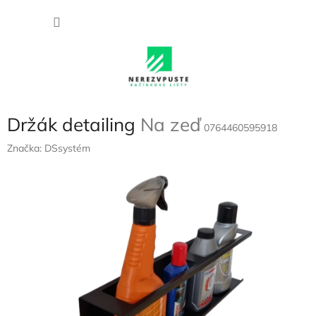
Přejít
NÁKU
na
obsah
KOŠÍK
Držák detailing
Na zeď
0764460595918
Značka:
DSsystém