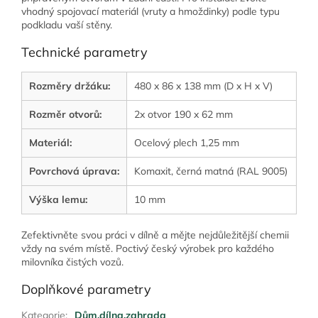
vhodný spojovací materiál (vruty a hmoždinky) podle typu
podkladu vaší stěny.
Technické parametry
Rozměry držáku:
480 x 86 x 138 mm (D x H x V)
Rozměr otvorů:
2x otvor 190 x 62 mm
Materiál:
Ocelový plech 1,25 mm
Povrchová úprava:
Komaxit, černá matná (RAL 9005)
Výška lemu:
10 mm
Zefektivněte svou práci v dílně a mějte nejdůležitější chemii
vždy na svém místě. Poctivý český výrobek pro každého
milovníka čistých vozů.
Doplňkové parametry
Kategorie
:
Dům,dílna,zahrada