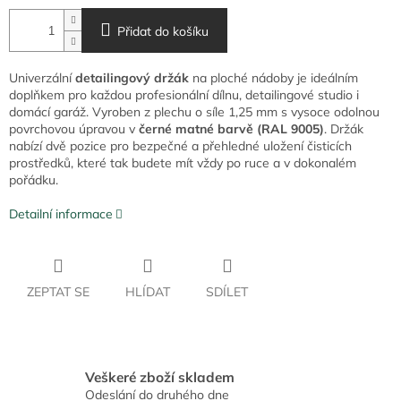
Přidat do košíku
Univerzální
detailingový držák
na ploché nádoby je ideálním
doplňkem pro každou profesionální dílnu, detailingové studio i
domácí garáž. Vyroben z plechu o síle 1,25 mm s vysoce odolnou
povrchovou úpravou v
černé matné barvě (RAL 9005)
. Držák
nabízí dvě pozice pro bezpečné a přehledné uložení čisticích
prostředků, které tak budete mít vždy po ruce a v dokonalém
pořádku.
Detailní informace
ZEPTAT SE
HLÍDAT
SDÍLET
Veškeré zboží skladem
Odeslání do druhého dne