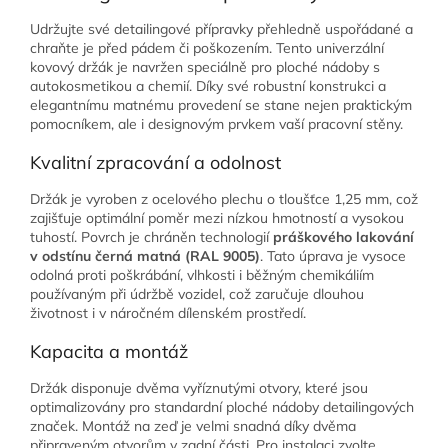
Udržujte své detailingové přípravky přehledně uspořádané a
chraňte je před pádem či poškozením. Tento univerzální
kovový držák je navržen speciálně pro ploché nádoby s
autokosmetikou a chemií. Díky své robustní konstrukci a
elegantnímu matnému provedení se stane nejen praktickým
pomocníkem, ale i designovým prvkem vaší pracovní stěny.
Kvalitní zpracování a odolnost
Držák je vyroben z ocelového plechu o tloušťce 1,25 mm, což
zajišťuje optimální poměr mezi nízkou hmotností a vysokou
tuhostí. Povrch je chráněn technologií
práškového lakování
v odstínu černá matná (RAL 9005)
. Tato úprava je vysoce
odolná proti poškrábání, vlhkosti i běžným chemikáliím
používaným při údržbě vozidel, což zaručuje dlouhou
životnost i v náročném dílenském prostředí.
Kapacita a montáž
Držák disponuje dvěma vyříznutými otvory, které jsou
optimalizovány pro standardní ploché nádoby detailingových
značek. Montáž na zeď je velmi snadná díky dvěma
připraveným otvorům v zadní části. Pro instalaci zvolte