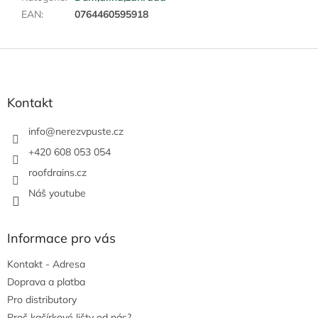
EAN
:
0764460595918
Z
á
p
a
Kontakt
t
í
info
@
nerezvpuste.cz
+420 608 053 054
roofdrains.cz
Náš youtube
Informace pro vás
Kontakt - Adresa
Doprava a platba
Pro distributory
Proč kačírkové lišty od nás?