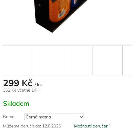
299 Kč
/ ks
362 Kč včetně DPH
Měrná
Skladem
cena:
Barva
Můžeme doručit do:
12.8.2026
Možnosti doručení