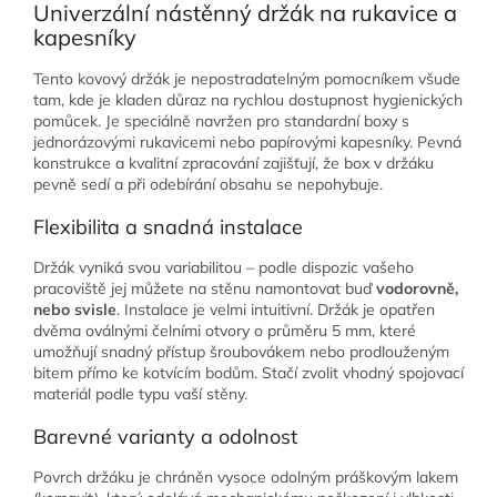
Univerzální nástěnný držák na rukavice a
kapesníky
Tento kovový držák je nepostradatelným pomocníkem všude
tam, kde je kladen důraz na rychlou dostupnost hygienických
pomůcek. Je speciálně navržen pro standardní boxy s
jednorázovými rukavicemi nebo papírovými kapesníky. Pevná
konstrukce a kvalitní zpracování zajišťují, že box v držáku
pevně sedí a při odebírání obsahu se nepohybuje.
Flexibilita a snadná instalace
Držák vyniká svou variabilitou – podle dispozic vašeho
pracoviště jej můžete na stěnu namontovat buď
vodorovně,
nebo svisle
. Instalace je velmi intuitivní. Držák je opatřen
dvěma oválnými čelními otvory o průměru 5 mm, které
umožňují snadný přístup šroubovákem nebo prodlouženým
bitem přímo ke kotvícím bodům. Stačí zvolit vhodný spojovací
materiál podle typu vaší stěny.
Barevné varianty a odolnost
Povrch držáku je chráněn vysoce odolným práškovým lakem