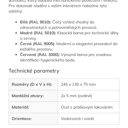
(komaxit), který odolává mechanickému poškození i vlhkosti.
Pro dokonalé sladění s vaším interiérem nabízíme tyto
odstíny:
Bílá (RAL 9010):
Čistý vzhled vhodný do
zdravotnických a potravinářských provozů.
Modrá (RAL 5010):
Klasická barva pro technické dílny
a servisy.
Černá (RAL 9005):
Moderní a elegantní provedení do
každého prostoru.
Červená (RAL 3000):
Výrazná barva pro snadnou
identifikaci hygienického bodu.
Technické parametry
Rozměry (D x V x H):
245 x 130 x 75 mm
Montážní otvory:
2x 5 mm (oválné)
Materiál:
Ocel s práškovým lakováním
Orientace:
Vodorovná i svislá