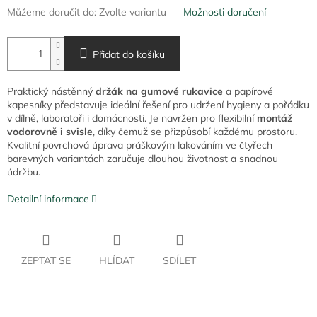
Můžeme doručit do:
Zvolte variantu
Možnosti doručení
Přidat do košíku
Praktický nástěnný
držák na gumové rukavice
a papírové
kapesníky představuje ideální řešení pro udržení hygieny a pořádku
v dílně, laboratoři i domácnosti. Je navržen pro flexibilní
montáž
vodorovně i svisle
, díky čemuž se přizpůsobí každému prostoru.
Kvalitní povrchová úprava práškovým lakováním ve čtyřech
barevných variantách zaručuje dlouhou životnost a snadnou
údržbu.
Detailní informace
ZEPTAT SE
HLÍDAT
SDÍLET