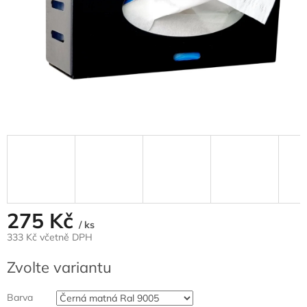
275 Kč
/ ks
333 Kč včetně DPH
Měrná
Zvolte variantu
cena:
Barva