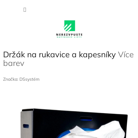
Přejít
NÁKU
na
obsah
KOŠÍK
Držák na rukavice a kapesníky
Více
barev
Značka:
DSsystém